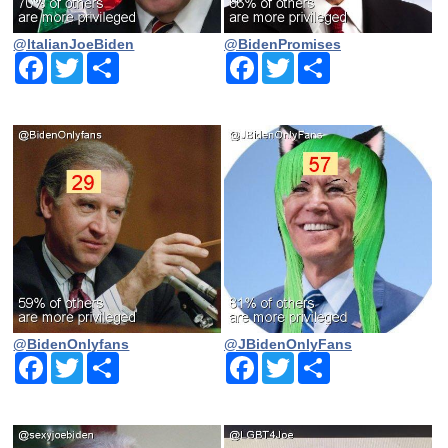
@ltalianJoeBiden
@BidenPromises
Facebook
Twitter
Share
Facebook
Twitter
Share
@BidenOnlyfans
@JBidenOnlyFans
Facebook
Twitter
Share
Facebook
Twitter
Share