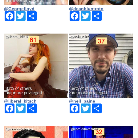
@Georgefloyd
@deanbluntroto
Facebook
Twitter
Share
Facebook
Twitter
Share
@liberal_kitsch
@neil_paine
Facebook
Twitter
Share
Facebook
Twitter
Share