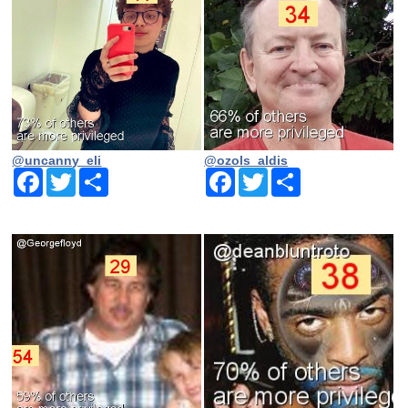
@uncanny_eli
@ozols_aldis
Facebook
Twitter
Share
Facebook
Twitter
Share