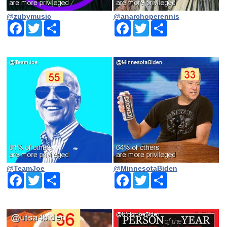
@zubymusic
@anarchoperennis
Facebook
Twitter
Share
Facebook
Twitter
Share
@TeamJoe
@MinnesotaBiden
Facebook
Twitter
Share
Facebook
Twitter
Share