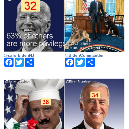
@saforbidenNJ
@BidenCommander
Facebook
Twitter
Share
Facebook
Twitter
Share