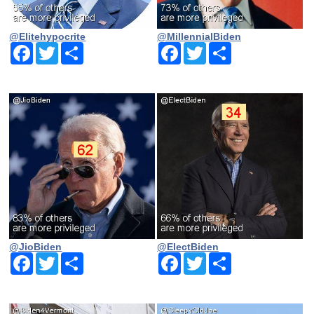
@Elitehypocrite
@MillennialBiden
Facebook
Twitter
Share
Facebook
Twitter
Share
@JioBiden
@ElectBiden
Facebook
Twitter
Share
Facebook
Twitter
Share