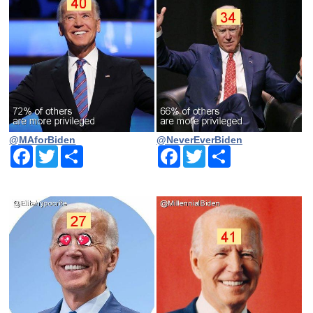
@MAforBiden
@NeverEverBiden
Facebook
Twitter
Share
Facebook
Twitter
Share