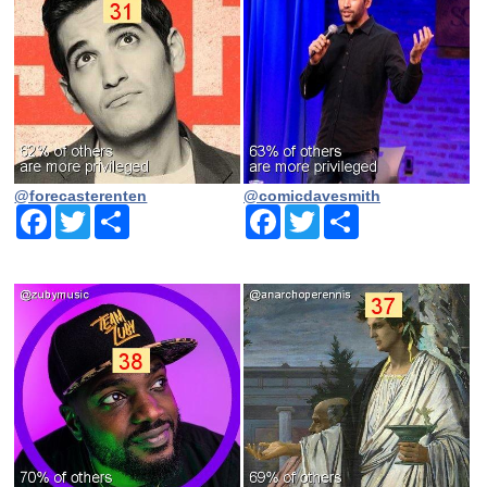
@forecasterenten
@comicdavesmith
Facebook
Twitter
Share
Facebook
Twitter
Share