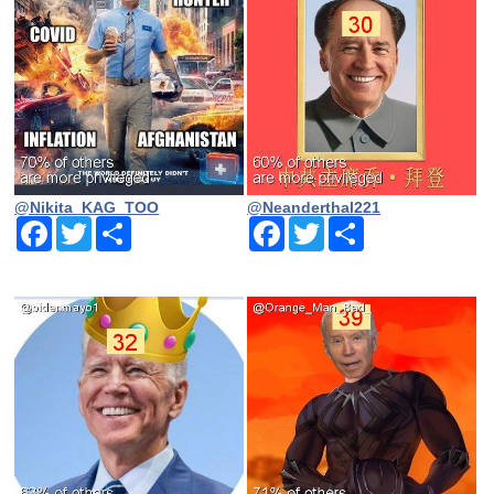
@Nikita_KAG_TOO
@Neanderthal221
Facebook
Twitter
Share
Facebook
Twitter
Share