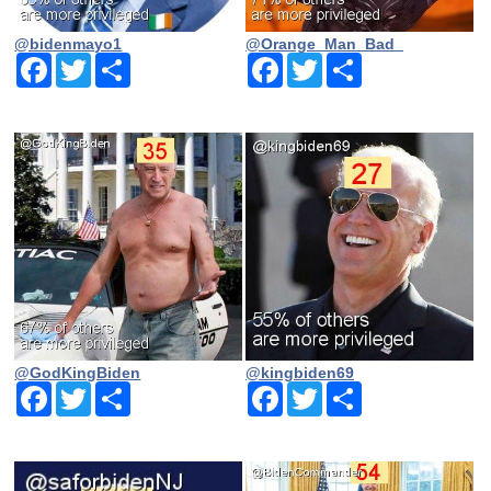
@bidenmayo1
@Orange_Man_Bad_
Facebook
Twitter
Share
Facebook
Twitter
Share
@GodKingBiden
@kingbiden69
Facebook
Twitter
Share
Facebook
Twitter
Share