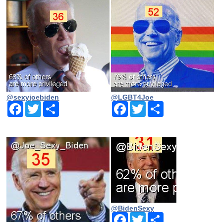
@sexyjoebiden
@LGBT4Joe
Facebook
Twitter
Share
Facebook
Twitter
Share
@BidenSexy
Facebook
Twitter
Share