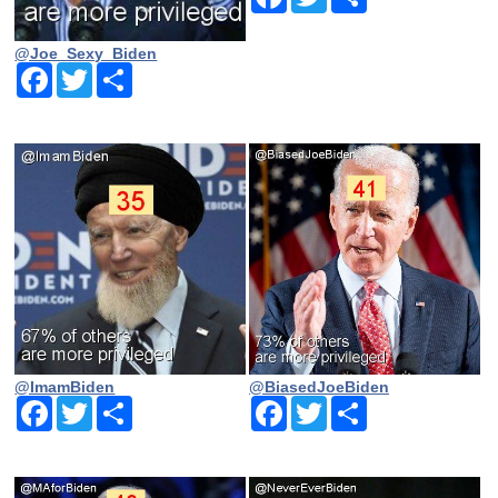
@Joe_Sexy_Biden
Facebook
Twitter
Share
@ImamBiden
@BiasedJoeBiden
Facebook
Twitter
Share
Facebook
Twitter
Share