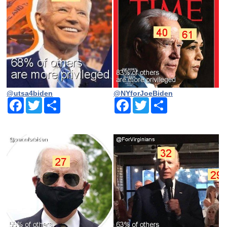
@utsa4biden
@NYforJoeBiden
Facebook
Twitter
Share
Facebook
Twitter
Share