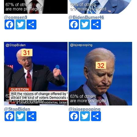
@comsen9
@BidenBurner46
Facebook
Twitter
Share
Facebook
Twitter
Share
@StopBiden
@isjoepooping
Facebook
Twitter
Share
Facebook
Twitter
Share