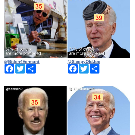
@Biden4Vermont
@SleepyOldJoe
Facebook
Twitter
Share
Facebook
Twitter
Share