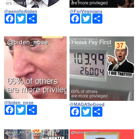
@pennforbiden
@ForVirginians
Facebook
Twitter
Share
Facebook
Twitter
Share
@biden_nose
@MAGASoGood
Facebook
Twitter
Share
Facebook
Twitter
Share